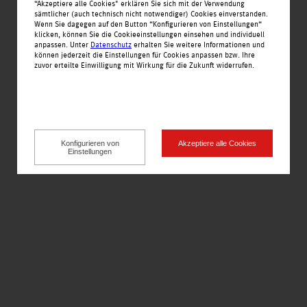
“Akzeptiere alle Cookies" erklären Sie sich mit der Verwendung
sämtlicher (auch technisch nicht notwendiger) Cookies einverstanden.
Wenn Sie dagegen auf den Button “Konfigurieren von Einstellungen“
Reisebüro im EVER.
klicken, können Sie die Cookieeinstellungen einsehen und individuell
anpassen. Unter
Datenschutz
erhalten Sie weitere Informationen und
können jederzeit die Einstellungen für Cookies anpassen bzw. Ihre
Startseite
Lotto - Fotoparadies
zuvor erteilte Einwilligung mit Wirkung für die Zukunft widerrufen.
Nachrichten
Angebote
Keb Up 22
Einkaufswelt
Alle Geschäfte alphabetisch
Konfigurieren von
Akzeptiere alle Cookies
Einstellungen
Service
BuBu Tea
Jobs
Öffnungszeiten
Kontakt
Impressionen
Anfahrt
Vodafone Shop
Impressum
Datenschutz